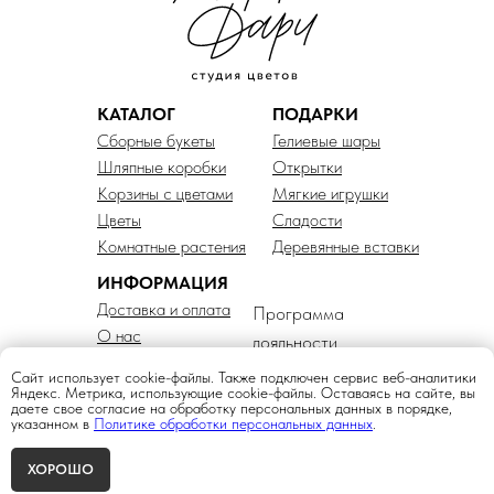
КАТАЛОГ
ПОДАРКИ
Сборные букеты
Гелиевые шары
Шляпные коробки
Открытки
Корзины с цветами
Мягкие игрушки
Цветы
Сладости
Комнатные растения
Деревянные вставки
ИНФОРМАЦИЯ
Доставка и оплата
Программа
О нас
лояльности
Правила работы
Политика обработки
Сайт использует cookie-файлы. Также подключен сервис веб-аналитики
Гарантия на товар
Яндекс. Метрика, использующие cookie-файлы. Оставаясь на сайте, вы
персональных данных
даете свое согласие на обработку персональных данных в порядке,
Договор оферты
указанном в
Политике обработки персональных данных
.
КОНТАКТЫ
ХОРОШО
Наш адрес:
Главная
Каталог
Доставка
Контакты