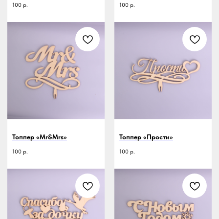
100
р.
100
р.
Топпер «Mr&Mrs»
Топпер «Прости»
100
р.
100
р.