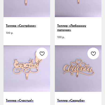
Топпер «Сестрёнке»
Топпер «Любимому
папочке»
100
р.
100
р.
Топпер «Счастья!»
Топпер «Свадьба»