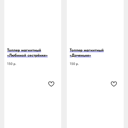
Топпер магнитный
Топпер магнитный
«Любимой сестрёнке»
«Доченьке»
150
р.
150
р.