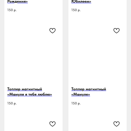
Рождения»
Юбилеем»
150
р.
150
р.
Топпер магнитный
Топпер магнитный
«Мамуля я тебя люблю»
«Мамуле»
150
р.
150
р.