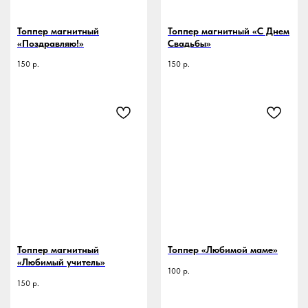
Топпер магнитный
Топпер магнитный «С Днем
«Поздравляю!»
Свадьбы»
150
р.
150
р.
Топпер магнитный
Топпер «Любимой маме»
«Любимый учитель»
100
р.
150
р.