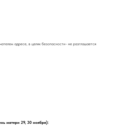
чателем адресе, в целях безопасности- не разглашается
ень матери 29, 30 ноября):