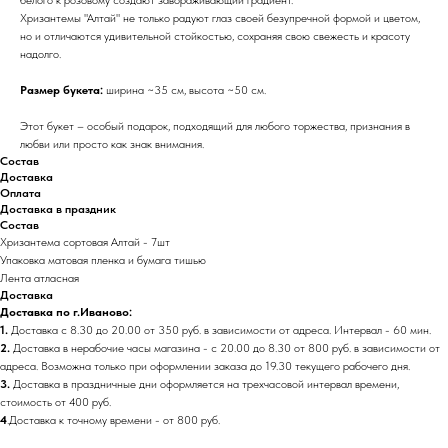
Хризантемы "Алтай" не только радуют глаз своей безупречной формой и цветом,
но и отличаются удивительной стойкостью, сохраняя свою свежесть и красоту
надолго.
Размер букета:
ширина ~35 см, высота ~50 см.
Этот букет – особый подарок, подходящий для любого торжества, признания в
любви или просто как знак внимания.
Состав
Доставка
Оплата
Доставка в праздник
Состав
Хризантема сортовая Алтай - 7шт
Упаковка матовая пленка и бумага тишью
Лента атласная
Доставка
Доставка по г.Иваново:
1.
Доставка с 8.30 до 20.00 от 350 руб. в зависимости от адреса. Интервал - 60 мин.
2.
Доставка в нерабочие часы магазина - с 20.00 до 8.30 от 800 руб. в зависимости от
адреса. Возможна только при оформлении заказа до 19.30 текущего рабочего дня.
3.
Доставка в праздничные дни оформляется на трехчасовой интервал времени,
стоимость от 400 руб.
4
.Доставка к точному времени - от 800 руб.