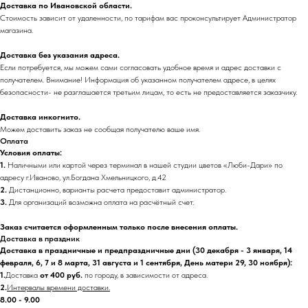
Доставка по Ивановской области.
Стоимость зависит от удаленности, по тарифам вас проконсультирует Администратор
магазина.
Доставка без указания адреса.
Если потребуется, мы можем сами согласовать удобное время и адрес доставки с
получателем. Внимание! Информация об указанном получателем адресе, в целях
безопасности- не разглашается третьим лицам, то есть не предоставляется заказчику.
Доставка инкогнито.
Можем доставить заказ не сообщая получателю ваше имя.
Оплата
Условия оплаты:
1.
Наличными или картой через терминал в нашей студии цветов «Люби-Дари» по
адресу г.Иваново, ул.Богдана Хмельницкого, д.42
2.
Дистанционно, варианты расчета предоставит администратор.
3.
Для организаций возможна оплата на расчётный счет.
Заказ считается оформленным только после внесения оплаты.
Доставка в праздник
Доставка в праздничные и предпраздничные дни (30 декабря - 3 января, 14
февраля, 6, 7 и 8 марта, 31 августа и 1 сентября, День матери 29, 30 ноября):
1.
Доставка
от 400 руб.
по городу, в зависимости от адреса.
2.
Интервалы времени доставки.
8.00 - 9.00