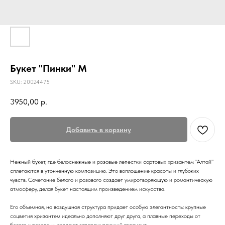
Букет "Пинки" М
SKU:
20024475
3950,00
р.
Добавить в корзину
Нежный букет, где белоснежные и розовые лепестки сортовых хризантем "Алтай"
сплетаются в утонченную композицию. Это воплощение красоты и глубоких
чувств. Сочетание белого и розового создает умиротворяющую и романтическую
атмосферу, делая букет настоящим произведением искусства.
Его объемная, но воздушная структура придает особую элегантность: крупные
соцветия хризантем идеально дополняют друг друга, а плавные переходы от
белого к розовому создают завораживающий градиент.