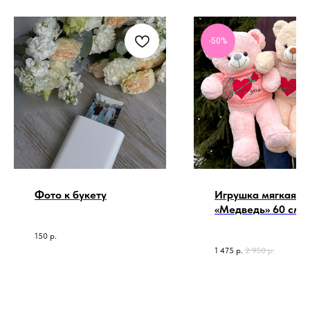
-50%
Фото к букету
Игрушка мягкая
«Медведь» 60 см
150
р.
1 475
р.
2 950
р.