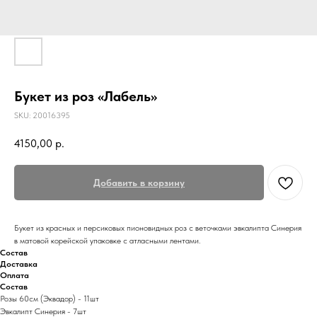
Букет из роз «Лабель»
SKU:
20016395
4150,00
р.
Добавить в корзину
Букет из красных и персиковых пионовидных роз с веточками эвкалипта Синерия
в матовой корейской упаковке с атласными лентами.
Состав
Доставка
Оплата
Состав
Розы 60см (Эквадор) - 11шт
Эвкалипт Синерия - 7шт