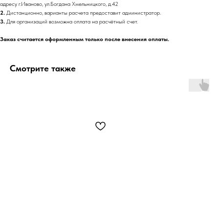
адресу г.Иваново, ул.Богдана Хмельницкого, д.42
2.
Дистанционно, варианты расчета предоставит администратор.
3.
Для организаций возможна оплата на расчётный счет.
Заказ считается оформленным только после внесения оплаты.
Смотрите также