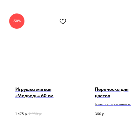
-50%
Игрушка мягкая
Переноска для
«Медведь» 60 см
цветов
Транспортировочный короб
1 475
р.
2 950
р.
350
р.