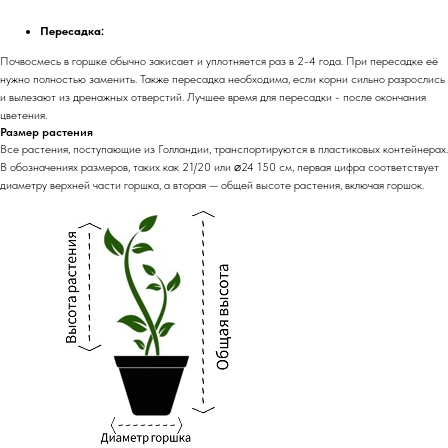
Пересадка:
Почвосмесь в горшке обычно закисает и уплотняется раз в 2-4 года. При пересадке её
нужно полностью заменить. Также пересадка необходима, если корни сильно разрослись
и вылезают из дренажных отверстий. Лучшее время для пересадки - после окончания
цветения.
Размер растения
Все растения, поступающие из Голландии, транспортируются в пластиковых контейнерах.
В обозначениях размеров, таких как 21/20 или ⌀24 150 см, первая цифра соответствует
диаметру верхней части горшка, а вторая — общей высоте растения, включая горшок.