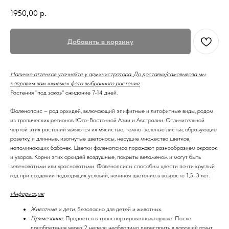
1950,00
р.
Добавить в корзину
Наличие оттенков уточняйте у администратора. До доставки/самовывоза мы
направим вам «живые» фото выбранного растения.
Растения "под заказ" ожидание 7-14 дней.
Фаленопсис – род орхидей, включающий эпифитные и литофитные виды, родом
из тропических регионов Юго-Восточной Азии и Австралии. Отличительной
чертой этих растений являются их мясистые, темно-зеленые листья, образующие
розетку, и длинные, изогнутые цветоносы, несущие множество цветков,
напоминающих бабочек. Цветки фаленопсиса поражают разнообразием окрасок
и узоров. Корни этих орхидей воздушные, покрыты веламеном и могут быть
зеленоватыми или красноватыми. Фаленопсисы способны цвести почти круглый
год при создании подходящих условий, начиная цветение в возрасте 1,5-3 лет.
Информация:
Животные и дети:
Безопасно для детей и животных.
Примечание:
Продается в транспортировочном горшке. После
приобретения через 2 недели необходимо пересадить в хороший грунт,