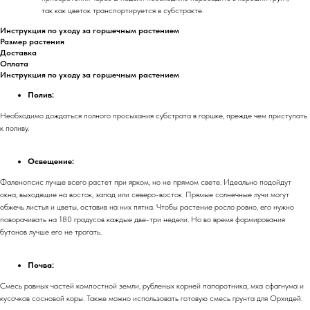
так как цветок транспортируется в субстракте.
Инструкция по уходу за горшечным растением
Размер растения
Доставка
Оплата
Инструкция по уходу за горшечным растением
Полив:
Необходимо дождаться полного просыхания субстрата в горшке, прежде чем приступать
к поливу.
Освещение:
Фаленопсис лучше всего растет при ярком, но не прямом свете. Идеально подойдут
окна, выходящие на восток, запад или северо-восток. Прямые солнечные лучи могут
обжечь листья и цветы, оставив на них пятна. Чтобы растение росло ровно, его нужно
поворачивать на 180 градусов каждые две-три недели. Но во время формирования
бутонов лучше его не трогать.
Почва:
Смесь равных частей компостной земли, рубленых корней папоротника, мха сфагнума и
кусочков сосновой коры. Также можно использовать готовую смесь грунта для Орхидей.