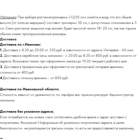
Например
: При выборе растения размером «12/30 см» имейте в виду, что его общая
высота (от пола до верхушки) составит примерно 30 см, с допустимым отклонением в 3
см. Само растение, видимое над землей, будет высотой около 18−20 см, так как горшок
обычно имеет пропорциональные размеры.
Доставка
Доставка по г.Иваново:
1.
Доставка с 8.30 до 20.00 от 350 руб. в зависимости от адреса. Интервал - 60 мин.
2.
Доставка в нерабочие часы магазина - с 20.00 до 8.30 от 800 руб. в зависимости от
адреса. Возможна только при оформлении заказа до 19.30 текущего рабочего дня.
3.
Доставка в праздничные дни оформляется на трехчасовой интервал времени,
стоимость от 400 руб.
4
.Доставка к точному времени - от 800 руб.
Доставка по Ивановской области.
Стоимость зависит от удаленности, по тарифам вас проконсультирует Администратор
магазина.
Доставка без указания адреса.
Если потребуется, мы можем сами согласовать удобное время и адрес доставки с
получателем. Внимание! Информация об указанном получателем адресе, в целях
безопасности- не разглашается третьим лицам, то есть не предоставляется заказчику.