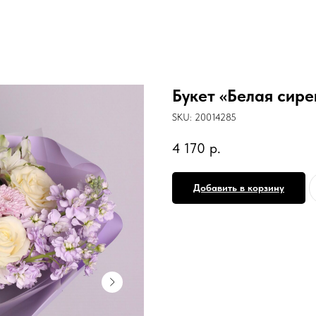
Букет «Белая сире
SKU:
20014285
4 170
р.
Добавить в корзину