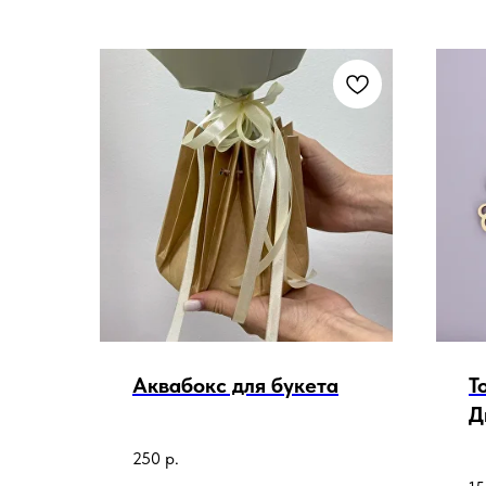
Аквабокс для букета
Т
Д
250
р.