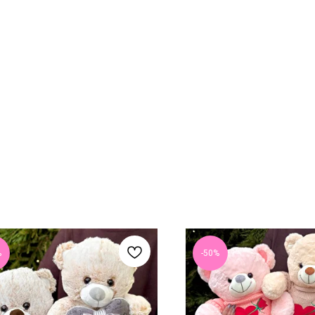
%
-50%