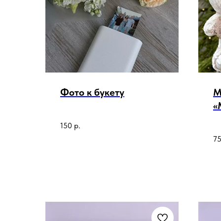
Фото к букету
М
«
с
150
р.
7