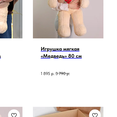
Игрушка мягкая
м
«Медведь» 80 см
1 895
р.
3 790
р.