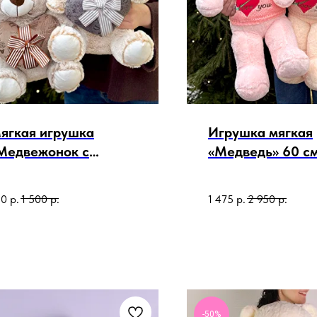
ягкая игрушка
Игрушка мягкая
Медвежонок с
«Медведь» 60 с
ердцем» 30см
50
р.
1 500
р.
1 475
р.
2 950
р.
-50%