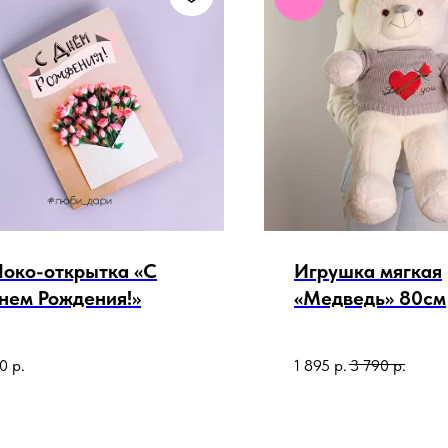
око-открытка «С
Игрушка мягкая
нем Рождения!»
«Медведь» 80см
0
р.
1 895
р.
3 790
р.