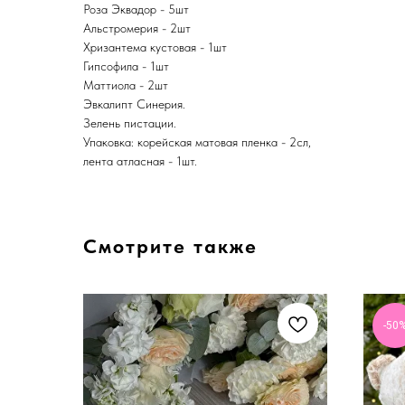
Роза Эквадор - 5шт
Альстромерия - 2шт
Хризантема кустовая - 1шт
Гипсофила - 1шт
Маттиола - 2шт
Эвкалипт Синерия.
Зелень пистации.
Упаковка: корейская матовая пленка - 2сл,
лента атласная - 1шт.
Смотрите также
-50