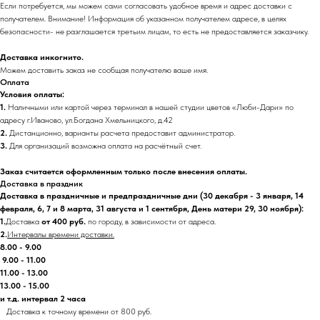
Если потребуется, мы можем сами согласовать удобное время и адрес доставки с
получателем. Внимание! Информация об указанном получателем адресе, в целях
безопасности- не разглашается третьим лицам, то есть не предоставляется заказчику.
Доставка инкогнито.
Можем доставить заказ не сообщая получателю ваше имя.
Оплата
Условия оплаты:
1.
Наличными или картой через терминал в нашей студии цветов «Люби-Дари» по
адресу г.Иваново, ул.Богдана Хмельницкого, д.42
2.
Дистанционно, варианты расчета предоставит администратор.
3.
Для организаций возможна оплата на расчётный счет.
Заказ считается оформленным только после внесения оплаты.
Доставка в праздник
Доставка в праздничные и предпраздничные дни (30 декабря - 3 января, 14
февраля, 6, 7 и 8 марта, 31 августа и 1 сентября, День матери 29, 30 ноября):
1.
Доставка
от 400 руб.
по городу, в зависимости от адреса.
2.
Интервалы времени доставки.
8.00 - 9.00
9.00 - 11.00
11.00 - 13.00
13.00 - 15.00
и т.д. интервал 2 часа
Доставка к точному времени от 800 руб.