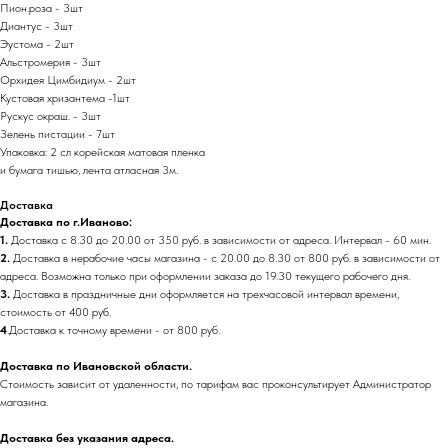
Пион.роза - 3шт
Диантус - 3шт
Эустома - 2шт
Альстромерия - 3шт
Орхидея Цимбидиум - 2шт
Кустовая хризантема -1шт
Рускус окраш. - 3шт
Зелень пистации - 7шт
Упаковка: 2 сл корейская матовая пленка
и бумага тишью, лента атласная 3м.
Доставка
Доставка по г.Иваново:
1.
Доставка с 8.30 до 20.00 от 350 руб. в зависимости от адреса. Интервал - 60 мин.
2.
Доставка в нерабочие часы магазина - с 20.00 до 8.30 от 800 руб. в зависимости от
адреса. Возможна только при оформлении заказа до 19.30 текущего рабочего дня.
3.
Доставка в праздничные дни оформляется на трехчасовой интервал времени,
стоимость от 400 руб.
4
.Доставка к точному времени - от 800 руб.
Доставка по Ивановской области.
Стоимость зависит от удаленности, по тарифам вас проконсультирует Администратор
магазина.
Доставка без указания адреса.